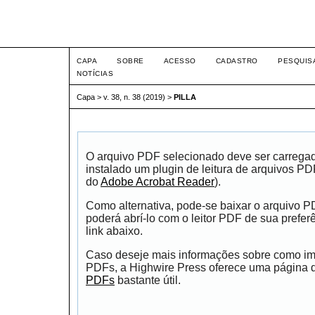
Intertem@s ISSN 1677-1
CAPA
SOBRE
ACESSO
CADASTRO
PESQUIS
NOTÍCIAS
Capa
>
v. 38, n. 38 (2019)
>
PILLA
O arquivo PDF selecionado deve ser carrega
instalado um plugin de leitura de arquivos P
do
Adobe Acrobat Reader
).
Como alternativa, pode-se baixar o arquivo 
poderá abrí-lo com o leitor PDF de sua prefer
link abaixo.
Caso deseje mais informações sobre como impr
PDFs, a Highwire Press oferece uma página
PDFs
bastante útil.