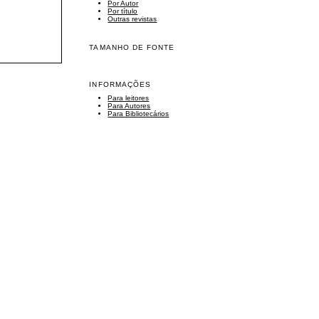
Por Autor
Por título
Outras revistas
TAMANHO DE FONTE
INFORMAÇÕES
Para leitores
Para Autores
Para Bibliotecários