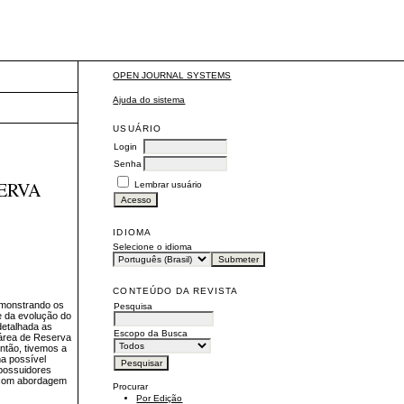
OPEN JOURNAL SYSTEMS
Ajuda do sistema
USUÁRIO
Login
Senha
SERVA
Lembrar usuário
IDIOMA
Selecione o idioma
CONTEÚDO DA REVISTA
demonstrando os
Pesquisa
se da evolução do
detalhada as
Escopo da Busca
a área de Reserva
ntão, tivemos a
ma possível
 possuidores
o com abordagem
Procurar
Por Edição