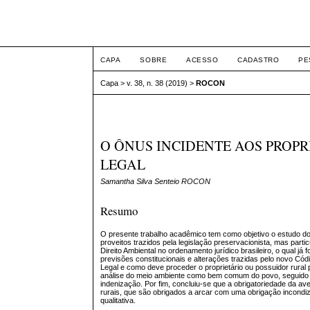
Intertem@s ISSN 1677
CAPA
SOBRE
ACESSO
CADASTRO
PE
Capa
>
v. 38, n. 38 (2019)
>
ROCON
O ÔNUS INCIDENTE AOS PROPR
LEGAL
Samantha Silva Senteio ROCON
Resumo
O presente trabalho acadêmico tem como objetivo o estudo do 
proveitos trazidos pela legislação preservacionista, mas parti
Direito Ambiental no ordenamento jurídico brasileiro, o qual 
previsões constitucionais e alterações trazidas pelo novo Cód
Legal e como deve proceder o proprietário ou possuidor rural
análise do meio ambiente como bem comum do povo, seguido pe
indenização. Por fim, concluiu-se que a obrigatoriedade da 
rurais, que são obrigados a arcar com uma obrigação incondiz
qualitativa.