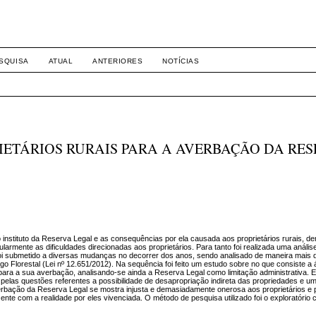
-1281 DIREITO
SQUISA
ATUAL
ANTERIORES
NOTÍCIAS
IETÁRIOS RURAIS PARA A AVERBAÇÃO DA RE
instituto da Reserva Legal e as consequências por ela causada aos proprietários rurais, 
cularmente as dificuldades direcionadas aos proprietários. Para tanto foi realizada uma análi
já foi submetido a diversas mudanças no decorrer dos anos, sendo analisado de maneira mais 
igo Florestal (Lei nº 12.651/2012). Na sequência foi feito um estudo sobre no que consiste 
 para a sua averbação, analisando-se ainda a Reserva Legal como limitação administrativa. E
las questões referentes a possibilidade de desapropriação indireta das propriedades e u
averbação da Reserva Legal se mostra injusta e demasiadamente onerosa aos proprietários e
ente com a realidade por eles vivenciada. O método de pesquisa utilizado foi o exploratóri