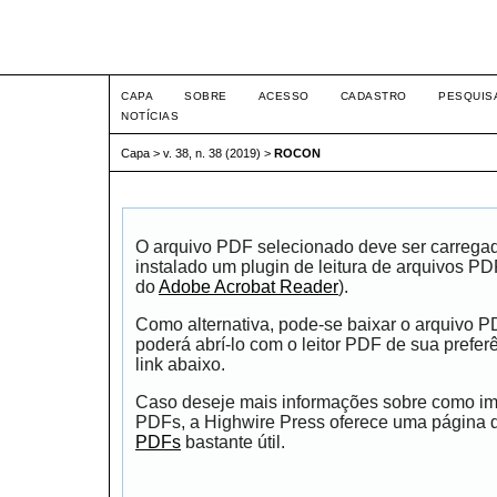
Intertem@s ISSN 1677-1
CAPA
SOBRE
ACESSO
CADASTRO
PESQUIS
NOTÍCIAS
Capa
>
v. 38, n. 38 (2019)
>
ROCON
O arquivo PDF selecionado deve ser carrega
instalado um plugin de leitura de arquivos P
do
Adobe Acrobat Reader
).
Como alternativa, pode-se baixar o arquivo 
poderá abrí-lo com o leitor PDF de sua prefer
link abaixo.
Caso deseje mais informações sobre como impr
PDFs, a Highwire Press oferece uma página
PDFs
bastante útil.