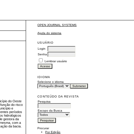
OPEN JOURNAL SYSTEMS
Ajuda do sistema
USUÁRIO
Login
Senha
Lembrar usuário
IDIOMA
Selecione o idioma
CONTEÚDO DA REVISTA
icípio do Oeste
Pesquisa
 função do risco
nicípio e
Escopo da Busca
rentes períodos
os hidrológicos
de gestora da
da mesma, com a
zação da bacia.
Procurar
Por Edição