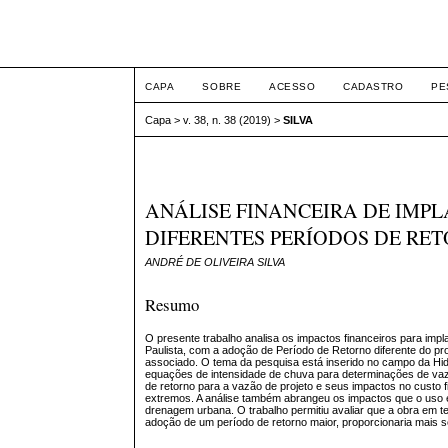
Intertem@s ISSN 1677
CAPA
SOBRE
ACESSO
CADASTRO
PE
Capa
>
v. 38, n. 38 (2019)
>
SILVA
ANÁLISE FINANCEIRA DE IMP
DIFERENTES PERÍODOS DE RET
ANDRÉ DE OLIVEIRA SILVA
Resumo
O presente trabalho analisa os impactos financeiros para im
Paulista, com a adoção de Período de Retorno diferente do pr
associado. O tema da pesquisa está inserido no campo da Hi
equações de intensidade de chuva para determinações de vazõ
de retorno para a vazão de projeto e seus impactos no custo 
extremos. A análise também abrangeu os impactos que o uso e
drenagem urbana. O trabalho permitiu avaliar que a obra em t
adoção de um período de retorno maior, proporcionaria mais 