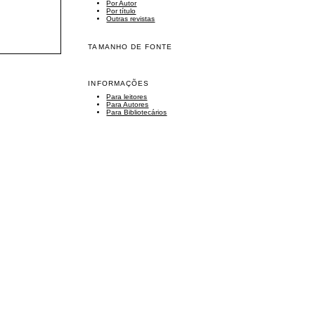
Por Autor
Por título
Outras revistas
TAMANHO DE FONTE
INFORMAÇÕES
Para leitores
Para Autores
Para Bibliotecários