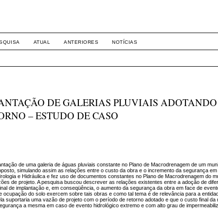
-1281 DIREITO
SQUISA
ATUAL
ANTERIORES
NOTÍCIAS
LANTAÇÃO DE GALERIAS PLUVIAIS ADOTANDO
ORNO – ESTUDO DE CASO
plantação de uma galeria de águas pluviais constante no Plano de Macrodrenagem de um mun
oposto, simulando assim as relações entre o custo da obra e o incremento da segurança em
drologia e Hidráulica e fez uso de documentos constantes no Plano de Macrodrenagem do mu
es de projeto. A pesquisa buscou descrever as relações existentes entre a adoção de dife
final de implantação e, em conseqüência, o aumento da segurança da obra em face de event
 ocupação do solo exercem sobre tais obras e como tal tema é de relevância para a entida
ela suportaria uma vazão de projeto com o período de retorno adotado e que o custo final 
segurança a mesma em caso de evento hidrológico extremo e com alto grau de impermeabili