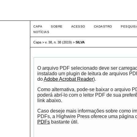
Intertem@s ISSN 1677-1
CAPA
SOBRE
ACESSO
CADASTRO
PESQUIS
NOTÍCIAS
Capa
>
v. 38, n. 38 (2019)
>
SILVA
O arquivo PDF selecionado deve ser carrega
instalado um plugin de leitura de arquivos P
do
Adobe Acrobat Reader
).
Como alternativa, pode-se baixar o arquivo 
poderá abrí-lo com o leitor PDF de sua prefer
link abaixo.
Caso deseje mais informações sobre como impr
PDFs, a Highwire Press oferece uma página
PDFs
bastante útil.