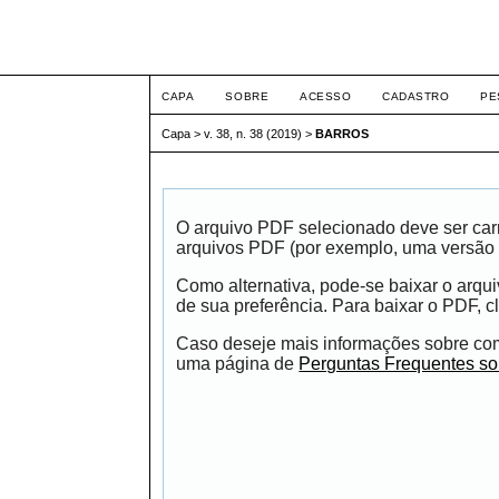
Intertem@s ISSN 1677
CAPA
SOBRE
ACESSO
CADASTRO
PE
Capa
>
v. 38, n. 38 (2019)
>
BARROS
O arquivo PDF selecionado deve ser carr
arquivos PDF (por exemplo, uma versão 
Como alternativa, pode-se baixar o arqu
de sua preferência. Para baixar o PDF, cl
Caso deseje mais informações sobre como
uma página de
Perguntas Frequentes s