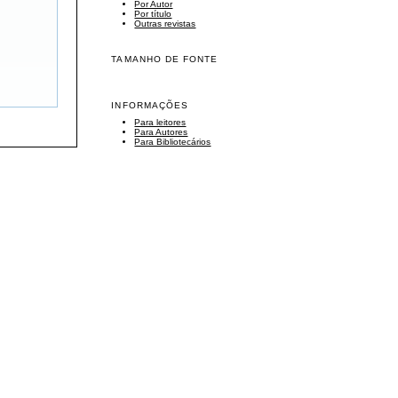
Por Autor
Por título
Outras revistas
TAMANHO DE FONTE
INFORMAÇÕES
Para leitores
Para Autores
Para Bibliotecários