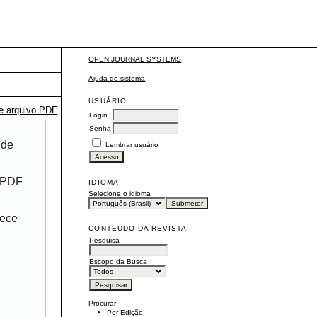
OPEN JOURNAL SYSTEMS
Ajuda do sistema
USUÁRIO
te arquivo PDF
Login
Senha
 de
Lembrar usuário
r PDF
IDIOMA
Selecione o idioma
rece
CONTEÚDO DA REVISTA
Pesquisa
Escopo da Busca
Procurar
Por Edição