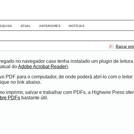
-1281 DIREITO
SQUISA
ATUAL
ANTERIORES
NOTÍCIAS
Baixar es
egado no navegador caso tenha instalado um plugin de leitura
atual do
Adobe Acrobat Reader
).
ivo PDF para o computador, de onde poderá abrí-lo com o leito
ique no link abaixo.
 imprimir, salvar e trabalhar com PDFs, a Highwire Press ofe
obre PDFs
bastante útil.