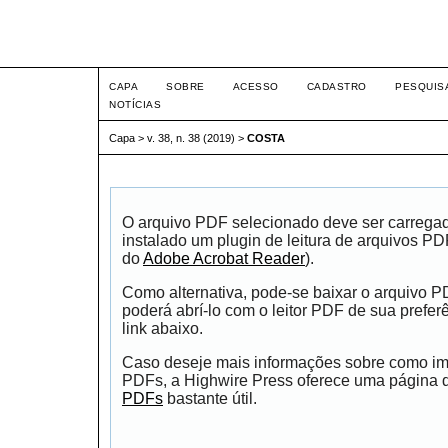
Intertem@s ISSN 1677-1
CAPA
SOBRE
ACESSO
CADASTRO
PESQUIS
NOTÍCIAS
Capa
>
v. 38, n. 38 (2019)
>
COSTA
O arquivo PDF selecionado deve ser carrega
instalado um plugin de leitura de arquivos P
do
Adobe Acrobat Reader
).
Como alternativa, pode-se baixar o arquivo 
poderá abrí-lo com o leitor PDF de sua prefer
link abaixo.
Caso deseje mais informações sobre como impr
PDFs, a Highwire Press oferece uma página
PDFs
bastante útil.