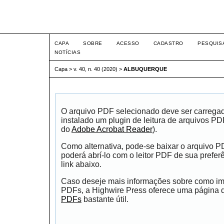
Intertem@s ISSN 1677-1
CAPA
SOBRE
ACESSO
CADASTRO
PESQUIS
NOTÍCIAS
Capa
>
v. 40, n. 40 (2020)
>
ALBUQUERQUE
O arquivo PDF selecionado deve ser carrega
instalado um plugin de leitura de arquivos P
do
Adobe Acrobat Reader
).
Como alternativa, pode-se baixar o arquivo 
poderá abrí-lo com o leitor PDF de sua prefer
link abaixo.
Caso deseje mais informações sobre como impr
PDFs, a Highwire Press oferece uma página
PDFs
bastante útil.