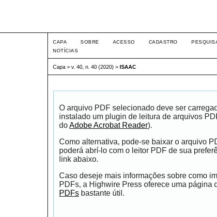
Intertem@s ISSN 1677-1
CAPA
SOBRE
ACESSO
CADASTRO
PESQUIS
NOTÍCIAS
Capa
>
v. 40, n. 40 (2020)
>
ISAAC
O arquivo PDF selecionado deve ser carrega
instalado um plugin de leitura de arquivos P
do
Adobe Acrobat Reader
).
Como alternativa, pode-se baixar o arquivo 
poderá abrí-lo com o leitor PDF de sua prefer
link abaixo.
Caso deseje mais informações sobre como impr
PDFs, a Highwire Press oferece uma página
PDFs
bastante útil.