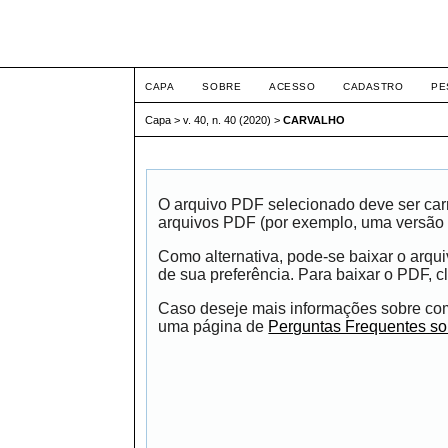
Intertem@s ISSN 1677
CAPA
SOBRE
ACESSO
CADASTRO
PE
Capa
>
v. 40, n. 40 (2020)
>
CARVALHO
O arquivo PDF selecionado deve ser carr
arquivos PDF (por exemplo, uma versão 
Como alternativa, pode-se baixar o arqu
de sua preferência. Para baixar o PDF, cl
Caso deseje mais informações sobre como
uma página de
Perguntas Frequentes s