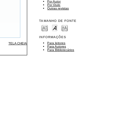
Por Autor
Por título
Outras revistas
TAMANHO DE FONTE
INFORMAÇÕES
Para leitores
TELA CHEIA
Para Autores
Para Bibliotecários