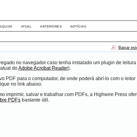
-1281 DIREITO
SQUISA
ATUAL
ANTERIORES
NOTÍCIAS
Baixar es
egado no navegador caso tenha instalado um plugin de leitura
atual do
Adobe Acrobat Reader
).
ivo PDF para o computador, de onde poderá abrí-lo com o leito
ique no link abaixo.
 imprimir, salvar e trabalhar com PDFs, a Highwire Press ofe
obre PDFs
bastante útil.