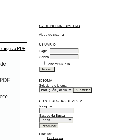
OPEN JOURNAL SYSTEMS
Ajuda do sistema
USUÁRIO
te arquivo PDF
Login
Senha
 de
Lembrar usuário
r PDF
IDIOMA
Selecione o idioma
rece
CONTEÚDO DA REVISTA
Pesquisa
Escopo da Busca
Procurar
Por Edição