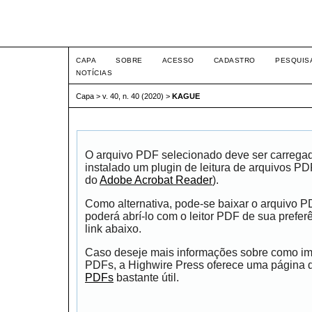
Intertem@s ISSN 1677-1
CAPA
SOBRE
ACESSO
CADASTRO
PESQUIS
NOTÍCIAS
Capa
>
v. 40, n. 40 (2020)
>
KAGUE
O arquivo PDF selecionado deve ser carrega
instalado um plugin de leitura de arquivos P
do
Adobe Acrobat Reader
).
Como alternativa, pode-se baixar o arquivo 
poderá abrí-lo com o leitor PDF de sua prefer
link abaixo.
Caso deseje mais informações sobre como impr
PDFs, a Highwire Press oferece uma página
PDFs
bastante útil.