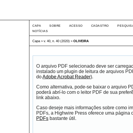
Intertem@s ISSN 1677-1
CAPA
SOBRE
ACESSO
CADASTRO
PESQUIS
NOTÍCIAS
Capa
>
v. 40, n. 40 (2020)
>
OLIVEIRA
O arquivo PDF selecionado deve ser carrega
instalado um plugin de leitura de arquivos P
do
Adobe Acrobat Reader
).
Como alternativa, pode-se baixar o arquivo 
poderá abrí-lo com o leitor PDF de sua prefer
link abaixo.
Caso deseje mais informações sobre como impr
PDFs, a Highwire Press oferece uma página
PDFs
bastante útil.