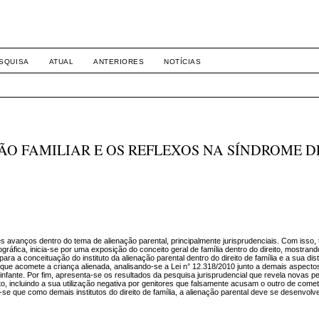
-1281 DIREITO
SQUISA
ATUAL
ANTERIORES
NOTÍCIAS
O FAMILIAR E OS REFLEXOS NA SÍNDROME D
s avanços dentro do tema de alienação parental, principalmente jurisprudenciais. Com isso, 
gráfica, inicia-se por uma exposição do conceito geral de família dentro do direito, mostran
 a conceituação do instituto da alienação parental dentro do direito de família e a sua di
 que acomete a criança alienada, analisando-se a Lei n° 12.318/2010 junto a demais aspecto
 infante. Por fim, apresenta-se os resultados da pesquisa jurisprudencial que revela novas 
uto, incluindo a sua utilização negativa por genitores que falsamente acusam o outro de come
-se que como demais institutos do direito de família, a alienação parental deve se desenvolv