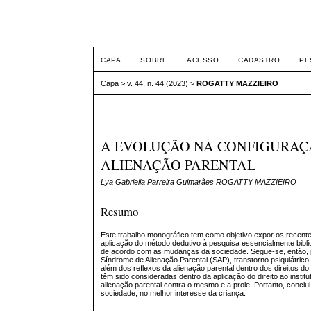
Intertem@s ISSN 1677
CAPA
SOBRE
ACESSO
CADASTRO
PE
Capa
>
v. 44, n. 44 (2023)
>
ROGATTY MAZZIEIRO
A EVOLUÇÃO NA CONFIGURAÇÃ
ALIENAÇÃO PARENTAL
Lya Gabriella Parreira Guimarães ROGATTY MAZZIEIRO
Resumo
Este trabalho monográfico tem como objetivo expor os recente
aplicação do método dedutivo à pesquisa essencialmente biblio
de acordo com as mudanças da sociedade. Segue-se, então, para
Síndrome de Alienação Parental (SAP), transtorno psiquiátrico
além dos reflexos da alienação parental dentro dos direitos do
têm sido consideradas dentro da aplicação do direito ao instit
alienação parental contra o mesmo e a prole. Portanto, conclui
sociedade, no melhor interesse da criança.