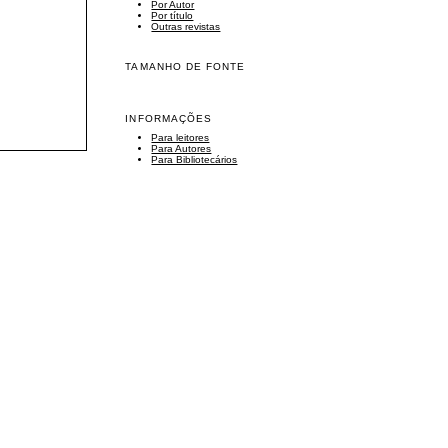
Por Autor
Por título
Outras revistas
TAMANHO DE FONTE
INFORMAÇÕES
Para leitores
Para Autores
Para Bibliotecários