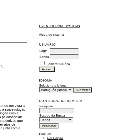
OPEN JOURNAL SYSTEMS
Ajuda do sistema
USUÁRIO
Login
Senha
E
Lembrar usuário
IDIOMA
Selecione o idioma
CONTEÚDO DA REVISTA
tendo em vista a
Pesquisa
do a sua evolução
stinção com a
Escopo da Busca
s psicossociais,
perspectivas que
ter atos de
er junto com a
Procurar
Por Edição