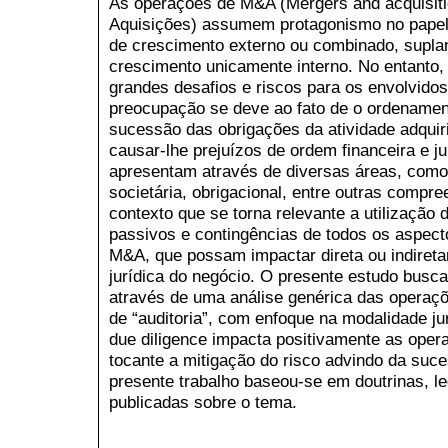
As operações de M&A (Mergers and acquisiti
Aquisições) assumem protagonismo no papel
de crescimento externo ou combinado, supl
crescimento unicamente interno. No entanto
grandes desafios e riscos para os envolvido
preocupação se deve ao fato de o ordenamento
sucessão das obrigações da atividade adquir
causar-lhe prejuízos de ordem financeira e j
apresentam através de diversas áreas, como e
societária, obrigacional, entre outras comp
contexto que se torna relevante a utilização 
passivos e contingências de todos os aspec
M&A, que possam impactar direta ou indireta
jurídica do negócio. O presente estudo buscar
através de uma análise genérica das operaçõ
de “auditoria”, com enfoque na modalidade ju
due diligence impacta positivamente as oper
tocante a mitigação do risco advindo da suce
presente trabalho baseou-se em doutrinas, leg
publicadas sobre o tema.