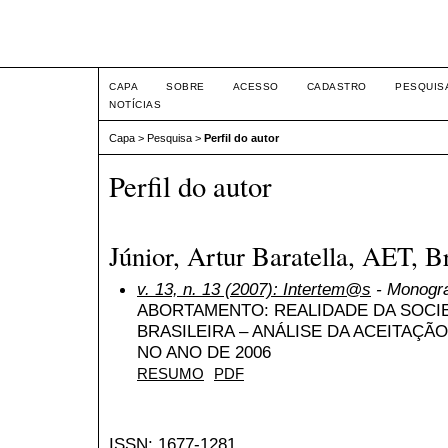
Intertem@s ISSN 1677-1
CAPA
SOBRE
ACESSO
CADASTRO
PESQUIS
NOTÍCIAS
Capa
>
Pesquisa
>
Perfil do autor
Perfil do autor
Júnior, Artur Baratella, AET, Br
v. 13, n. 13 (2007): Intertem@s
- Monogra
ABORTAMENTO: REALIDADE DA SOCI
BRASILEIRA – ANÁLISE DA ACEITAÇÃ
NO ANO DE 2006
RESUMO
PDF
ISSN: 1677-1281