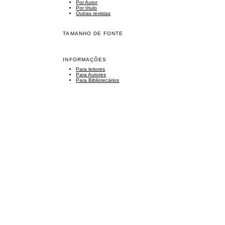
Por Autor
Por título
Outras revistas
TAMANHO DE FONTE
INFORMAÇÕES
Para leitores
Para Autores
Para Bibliotecários