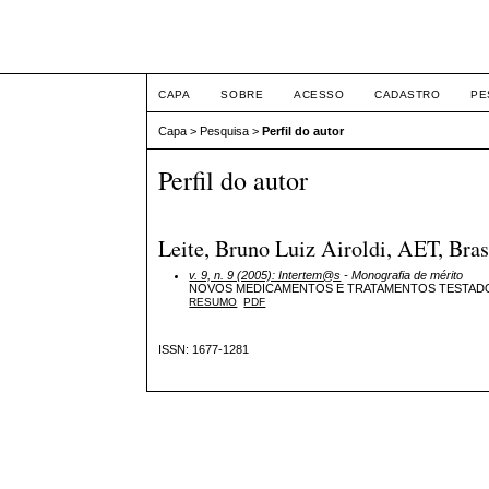
Intertem@s ISSN 1677
CAPA
SOBRE
ACESSO
CADASTRO
PE
Capa
>
Pesquisa
>
Perfil do autor
Perfil do autor
Leite, Bruno Luiz Airoldi, AET, Bras
v. 9, n. 9 (2005): Intertem@s
- Monografia de mérito
NOVOS MEDICAMENTOS E TRATAMENTOS TESTAD
RESUMO
PDF
ISSN: 1677-1281