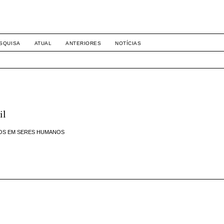
-1281 DIREITO
SQUISA
ATUAL
ANTERIORES
NOTÍCIAS
il
OS EM SERES HUMANOS