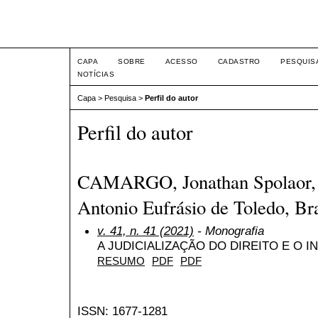
Intertem@s ISSN 1677-1
CAPA
SOBRE
ACESSO
CADASTRO
PESQUIS
NOTÍCIAS
Capa
>
Pesquisa
>
Perfil do autor
Perfil do autor
CAMARGO, Jonathan Spolaor, C
Antonio Eufrásio de Toledo, Bra
v. 41, n. 41 (2021)
- Monografia
A JUDICIALIZAÇÃO DO DIREITO E O 
RESUMO
PDF
PDF
ISSN: 1677-1281