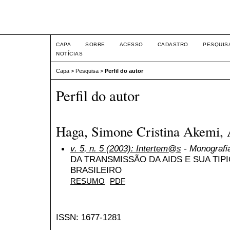
Intertem@s ISSN 1677-1
CAPA
SOBRE
ACESSO
CADASTRO
PESQUIS
NOTÍCIAS
Capa
>
Pesquisa
>
Perfil do autor
Perfil do autor
Haga, Simone Cristina Akemi, 
v. 5, n. 5 (2003): Intertem@s
- Monografia
DA TRANSMISSÃO DA AIDS E SUA TIP
BRASILEIRO
RESUMO
PDF
ISSN: 1677-1281