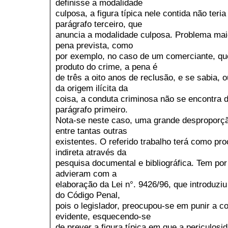
definisse a modalidade
culposa, a figura típica nele contida não teria
parágrafo terceiro, que
anuncia a modalidade culposa. Problema maio
pena prevista, como
por exemplo, no caso de um comerciante, que
produto do crime, a pena é
de três a oito anos de reclusão, e se sabia, 
da origem ilícita da
coisa, a conduta criminosa não se encontra 
parágrafo primeiro.
Nota-se neste caso, uma grande desproporçã
entre tantas outras
existentes. O referido trabalho terá como p
indireta através da
pesquisa documental e bibliográfica. Tem por 
advieram com a
elaboração da Lei n°. 9426/96, que introduziu
do Código Penal,
pois o legislador, preocupou-se em punir a 
evidente, esquecendo-se
de prever a figura típica em que a periculosi