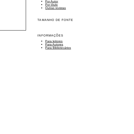
Por Autor
Por título
Outras revistas
TAMANHO DE FONTE
INFORMAÇÕES
Para leitores
Para Autores
Para Bibliotecários