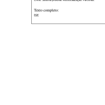
Crime. Sistema prisional. Ressocialização. Parcerias.
Texto completo:
PDF