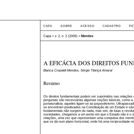
ETIC
CAPA
SOBRE
ACESSO
CADASTRO
PE
Capa
>
v. 2, n. 2 (2006)
>
Mendes
A EFICÁCIA DOS DIREITOS FU
Bianca Crepaldi Mendes, Sérgio Tibiriçá Amaral
Resumo
Os direitos fundamentais podem ser suprimidos nas relações e
perguntas são necessárias algumas noções básicas, como a di
jusnaturalista
, aqueles ligam-se ao
juspositivismo.
Ultrapassad
se encontram positivados na Constituição de um Estado e são f
fundamentais não surgem do nada, mas sim, de lutas e revol
sociedades, chegamos a um ponto em que o Estado não é o úni
relações, uma vez que representam uma conquista dos membro
que se dá num plano horizontal, onde há uma reciprocidade no 