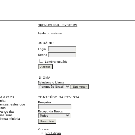
OPEN JOURNAL SYSTEMS
Ajuda do sistema
USUÁRIO
Login
Senha
Lembrar usuário
IDIOMA
Selecione o idioma
os a estas
CONTEÚDO DA REVISTA
inha
Pesquisa
entais, estes que
itos
Escopo da Busca
avanço das
 nas suas
essa eficácia
Procurar
Por Edição