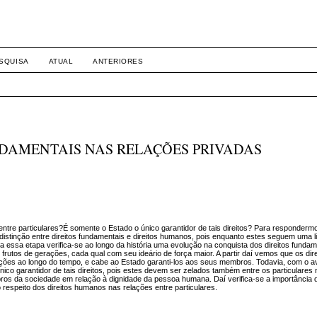
SQUISA
ATUAL
ANTERIORES
NDAMENTAIS NAS RELAÇÕES PRIVADAS
ntre particulares?É somente o Estado o único garantidor de tais direitos? Para responderm
stinção entre direitos fundamentais e direitos humanos, pois enquanto estes seguem uma l
a essa etapa verifica-se ao longo da história uma evolução na conquista dos direitos fundam
rutos de gerações, cada qual com seu ideário de força maior. A partir daí vemos que os dire
uções ao longo do tempo, e cabe ao Estado garanti-los aos seus membros. Todavia, com o 
co garantidor de tais direitos, pois estes devem ser zelados também entre os particulares
s da sociedade em relação à dignidade da pessoa humana. Daí verifica-se a importância d
respeito dos direitos humanos nas relações entre particulares.