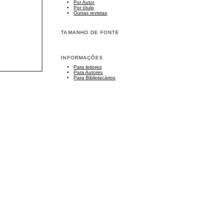
Por Autor
Por título
Outras revistas
TAMANHO DE FONTE
INFORMAÇÕES
Para leitores
Para Autores
Para Bibliotecários