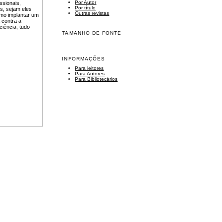
Por Autor
ssionais,
Por título
s, sejam eles
Outras revistas
omo implantar um
 contra a
ciência, tudo
TAMANHO DE FONTE
INFORMAÇÕES
Para leitores
Para Autores
Para Bibliotecários