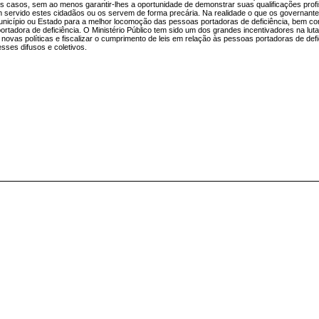
ros casos, sem ao menos garantir-lhes a oportunidade de demonstrar suas qualificações profi
 servido estes cidadãos ou os servem de forma precária. Na realidade o que os governante
Município ou Estado para a melhor locomoção das pessoas portadoras de deficiência, bem c
tadora de deficiência. O Ministério Público tem sido um dos grandes incentivadores na luta
novas políticas e fiscalizar o cumprimento de leis em relação às pessoas portadoras de defi
sses difusos e coletivos.