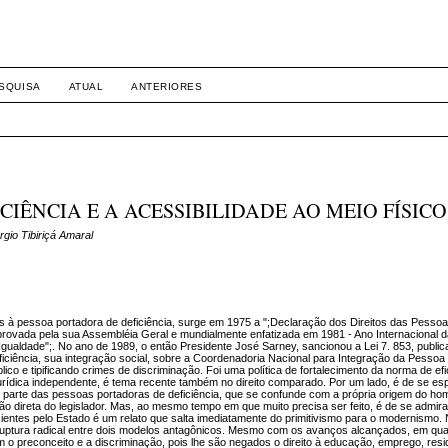
SQUISA
ATUAL
ANTERIORES
IÊNCIA E A ACESSIBILIDADE AO MEIO FÍSICO
gio Tibiriçá Amaral
s à pessoa portadora de deficiência, surge em 1975 a ";Declaração dos Direitos das Pessoa
rovada pela sua Assembléia Geral e mundialmente enfatizada em 1981 - Ano Internacional 
 Igualdade";. No ano de 1989, o então Presidente José Sarney, sancionou a Lei 7. 853, publi
iciência, sua integração social, sobre a Coordenadoria Nacional para Integração da Pessoa
ico e tipificando crimes de discriminação. Foi uma política de fortalecimento da norma de efi
a jurídica independente, é tema recente também no direito comparado. Por um lado, é de se e
or parte das pessoas portadoras de deficiência, que se confunde com a própria origem do h
o direta do legislador. Mas, ao mesmo tempo em que muito precisa ser feito, é de se admir
cientes pelo Estado é um relato que salta imediatamente do primitivismo para o modernismo.
ruptura radical entre dois modelos antagônicos. Mesmo com os avanços alcançados, em qua
o preconceito e a discriminação, pois lhe são negados o direito à educação, emprego, resi