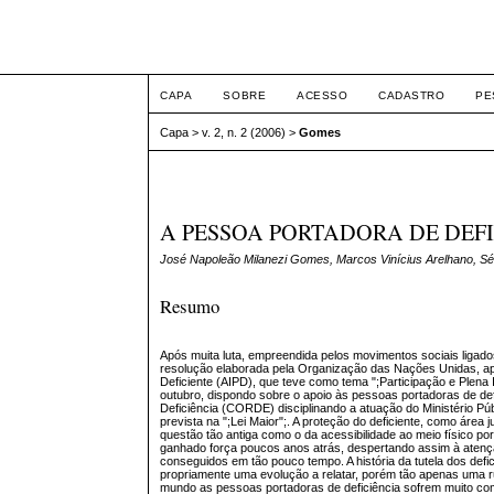
ETIC
CAPA
SOBRE
ACESSO
CADASTRO
PE
Capa
>
v. 2, n. 2 (2006)
>
Gomes
A PESSOA PORTADORA DE DEFIC
José Napoleão Milanezi Gomes, Marcos Vinícius Arelhano, Sér
Resumo
Após muita luta, empreendida pelos movimentos sociais ligado
resolução elaborada pela Organização das Nações Unidas, ap
Deficiente (AIPD), que teve como tema ";Participação e Plena
outubro, dispondo sobre o apoio às pessoas portadoras de def
Deficiência (CORDE) disciplinando a atuação do Ministério Públ
prevista na ";Lei Maior";. A proteção do deficiente, como áre
questão tão antiga como o da acessibilidade ao meio físico p
ganhado força poucos anos atrás, despertando assim à atençã
conseguidos em tão pouco tempo. A história da tutela dos defi
propriamente uma evolução a relatar, porém tão apenas uma 
mundo as pessoas portadoras de deficiência sofrem muito com 