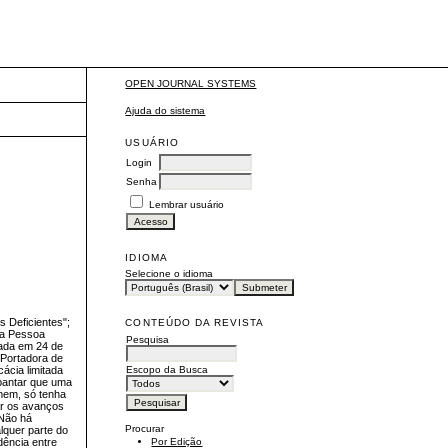
OPEN JOURNAL SYSTEMS
Ajuda do sistema
USUÁRIO
Login
Senha
Lembrar usuário
IDIOMA
Selecione o idioma
s Deficientes";
CONTEÚDO DA REVISTA
da Pessoa
Pesquisa
cada em 24 de
 Portadora de
Escopo da Busca
cácia limitada
spantar que uma
omem, só tenha
ar os avanços
 Não há
Procurar
lquer parte do
dência entre
Por Edição