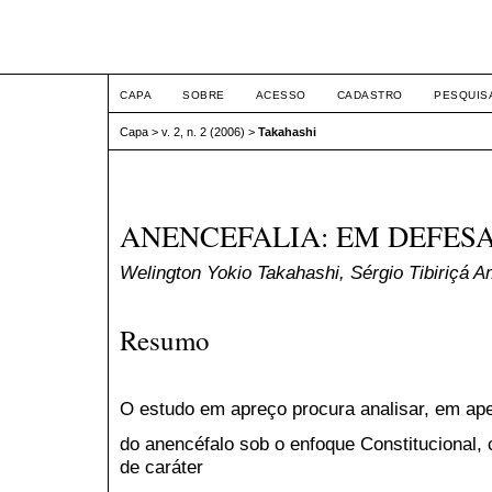
ETIC
CAPA
SOBRE
ACESSO
CADASTRO
PESQUIS
Capa
>
v. 2, n. 2 (2006)
>
Takahashi
ANENCEFALIA: EM DEFES
Welington Yokio Takahashi, Sérgio Tibiriçá A
Resumo
O estudo em apreço procura analisar, em ape
do anencéfalo sob o enfoque Constitucional,
de caráter