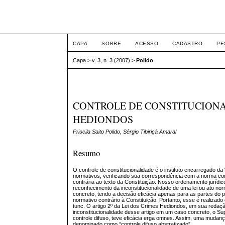
ETIC
CAPA
SOBRE
ACESSO
CADASTRO
PE
Capa
>
v. 3, n. 3 (2007)
>
Polido
CONTROLE DE CONSTITUCIONA
HEDIONDOS
Priscila Saito Polido, Sérgio Tibiriçá Amaral
Resumo
O controle de constitucionalidade é o instituto encarregado da
normativos, verificando sua correspondência com a norma cons
contrária ao texto da Constituição. Nosso ordenamento jurídic
reconhecimento da inconstitucionalidade de uma lei ou ato nor
concreto, tendo a decisão eficácia apenas para as partes do pr
normativo contrário à Constituição. Portanto, esse é realizado
tunc. O artigo 2º da Lei dos Crimes Hediondos, em sua redaç
inconstitucionalidade desse artigo em um caso concreto, o Su
controle difuso, teve eficácia erga omnes. Assim, uma muda
denominado como “controle difuso abstratizado”.