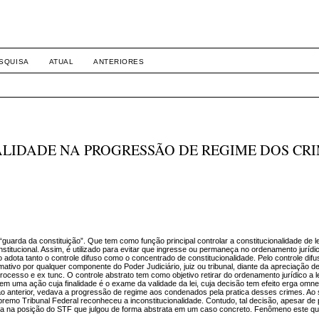
SQUISA
ATUAL
ANTERIORES
LIDADE NA PROGRESSÃO DE REGIME DOS CR
 “guarda da constituição”. Que tem como função principal controlar a constitucionalidade de l
titucional. Assim, é utilizado para evitar que ingresse ou permaneça no ordenamento juríd
o adota tanto o controle difuso como o concentrado de constitucionalidade. Pelo controle dif
mativo por qualquer componente do Poder Judiciário, juiz ou tribunal, diante da apreciação 
ocesso e ex tunc. O controle abstrato tem como objetivo retirar do ordenamento jurídico a le
 em uma ação cuja finalidade é o exame da validade da lei, cuja decisão tem efeito erga omn
ão anterior, vedava a progressão de regime aos condenados pela pratica desses crimes. Ao 
premo Tribunal Federal reconheceu a inconstitucionalidade. Contudo, tal decisão, apesar de
nça na posição do STF que julgou de forma abstrata em um caso concreto. Fenômeno este qu