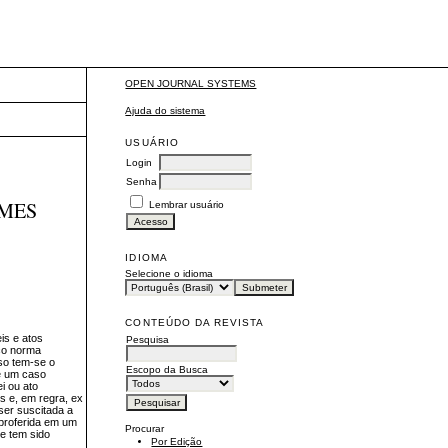
OPEN JOURNAL SYSTEMS
Ajuda do sistema
USUÁRIO
Login
Senha
IMES
Lembrar usuário
IDIOMA
Selecione o idioma
CONTEÚDO DA REVISTA
eis e atos
Pesquisa
ico norma
uso tem-se o
Escopo da Busca
de um caso
i ou ato
es e, em regra, ex
ser suscitada a
 proferida em um
Procurar
e tem sido
Por Edição