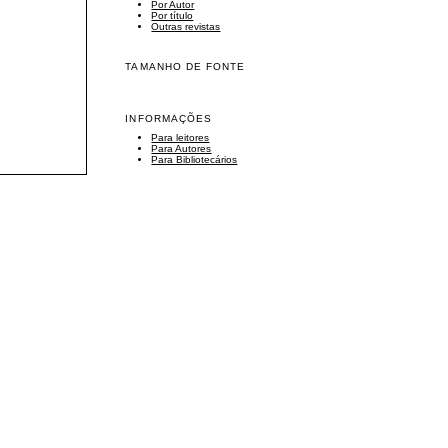
Por Autor
Por título
Outras revistas
TAMANHO DE FONTE
INFORMAÇÕES
Para leitores
Para Autores
Para Bibliotecários