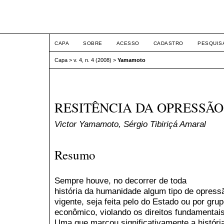
ETIC
CAPA
SOBRE
ACESSO
CADASTRO
PESQUIS
Capa
>
v. 4, n. 4 (2008)
>
Yamamoto
RESITÊNCIA DA OPRESSÃO
Victor Yamamoto, Sérgio Tibiriçá Amaral
Resumo
Sempre houve, no decorrer de toda
história da humanidade algum tipo de opress
vigente, seja feita pelo do Estado ou por gru
econômico, violando os direitos fundamentais
Uma que marcou significativamente a históri