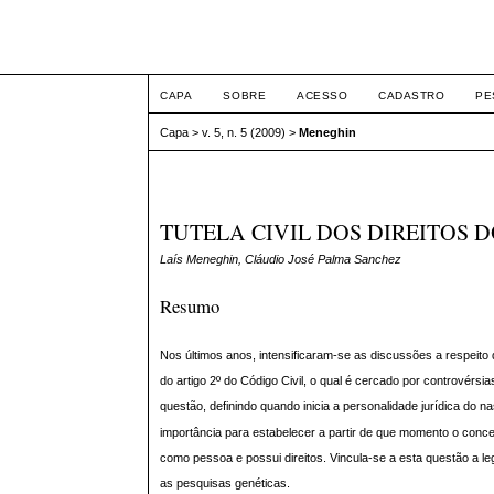
ETIC
CAPA
SOBRE
ACESSO
CADASTRO
PE
Capa
>
v. 5, n. 5 (2009)
>
Meneghin
TUTELA CIVIL DOS DIREITOS 
Laís Meneghin, Cláudio José Palma Sanchez
Resumo
Nos últimos anos, intensificaram-se as discussões a respeito
do artigo 2º do Código Civil, o qual é cercado por controvérsias
questão, definindo quando inicia a personalidade jurídica do n
importância para estabelecer a partir de que momento o conce
como pessoa e possui direitos. Vincula-se a esta questão a le
as pesquisas genéticas.