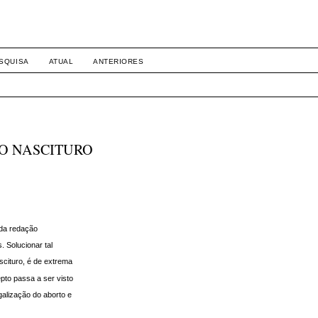
SQUISA
ATUAL
ANTERIORES
DO NASCITURO
 da redação
. Solucionar tal
ascituro, é de extrema
pto passa a ser visto
galização do aborto e