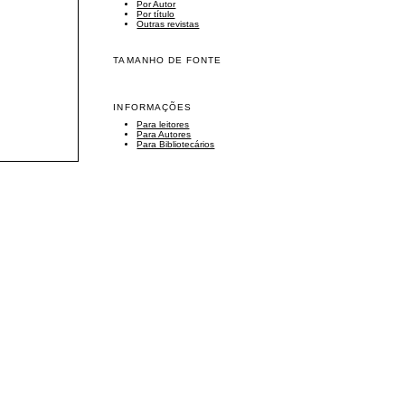
Por Autor
Por título
Outras revistas
TAMANHO DE FONTE
INFORMAÇÕES
Para leitores
Para Autores
Para Bibliotecários