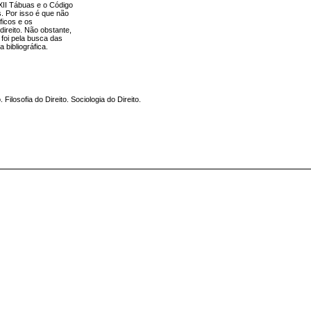
XII Tábuas e o Código
s. Por isso é que não
ficos e os
direito. Não obstante,
l foi pela busca das
 bibliográfica.
 Filosofia do Direito. Sociologia do Direito.