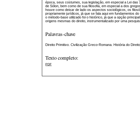
época, seus costumes, sua legislação, em especial a Lei das 
de Sólon, bem como de sua filosofia, em especial a dos grego
houve como deixar de lado os aspectos sociológicos, os filosó
propriamente jurídicos, já que se fala aqui em fundamentos do 
o método-base utilizado foi o histórico, já que a opção principa
origens mesmas do direito, instrumentalizado por uma pesquisa
Palavras-chave
Direito Primitivo. Civilização Greco-Romana. História do Direito.
Texto completo:
PDF