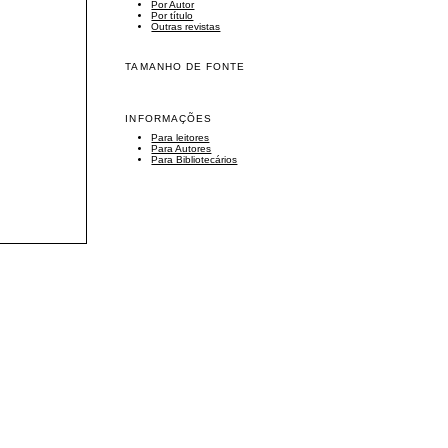
Por Autor
Por título
Outras revistas
TAMANHO DE FONTE
INFORMAÇÕES
Para leitores
Para Autores
Para Bibliotecários