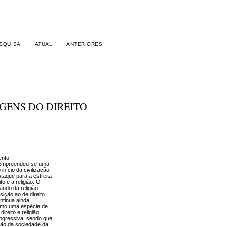
SQUISA
ATUAL
ANTERIORES
GENS DO DIREITO
ento
, empreendeu-se uma
 início da civilização
taque para a estreita
ito e a religião. O
ando da religião,
sição ao de direito
ntinua ainda
omo uma espécie de
ireito e religião.
rogressiva, sendo que
ão da sociedade da