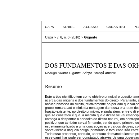
ETIC
CAPA
SOBRE
ACESSO
CADASTRO
PE
Capa
>
v. 6, n. 6 (2010)
>
Gigante
DOS FUNDAMENTOS E DAS ORI
Rodrigo Duarte Gigante, Sérgio Tibiriçá Amaral
Resumo
Este artigo científico tem como objetivo principal o questionam
acerca das origens e dos fundamentos do direito. Para tanto
análise histórica do direito, relativamente ao período que vai do
greco-romana até o início da contagem da nossa era, com des
ligação existente, no direito primitivo, e ainda além, entre o dire
que se constatou é que, à medida que o direito se vai emancip
começa a despontar o conceito de direito natural, em contrapo
positivo, que também se vai firmando; sendo que o primeiro co
estreitamente ligado a uma concepção acerca dos deuses, c
sobrevivência daquela antiga, primordial e total confusão entre d
Todo esse processo, contudo, acontece de maneira lenta e p
esse caminhar pode ser constatado através de uma observaç