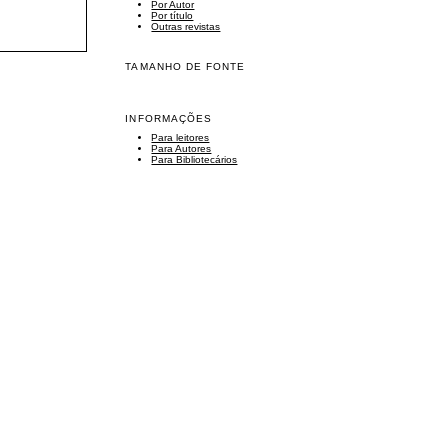
Por Autor
Por título
Outras revistas
TAMANHO DE FONTE
INFORMAÇÕES
Para leitores
Para Autores
Para Bibliotecários