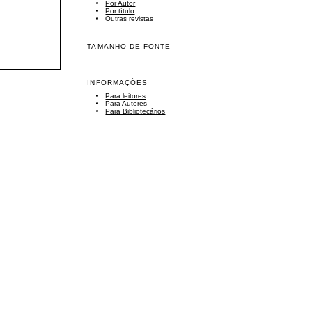
Por Autor
Por título
Outras revistas
TAMANHO DE FONTE
INFORMAÇÕES
Para leitores
Para Autores
Para Bibliotecários