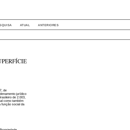
SQUISA
ATUAL
ANTERIORES
UPERFÍCIE
7, de
ordenamento jurídico
rasileiro de 2.003,
onal como também
a função social da
 Propriedade.