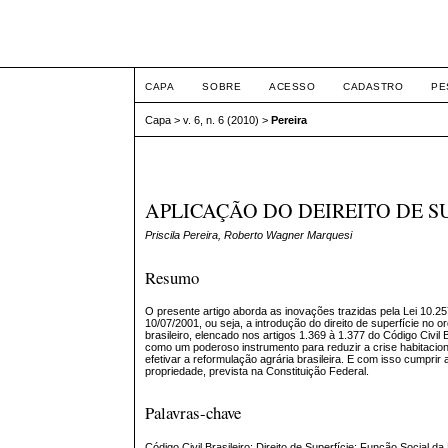
ETIC
CAPA
SOBRE
ACESSO
CADASTRO
PE
Capa
>
v. 6, n. 6 (2010)
>
Pereira
APLICAÇÃO DO DEIREITO DE S
Priscila Pereira, Roberto Wagner Marquesi
Resumo
O presente artigo aborda as inovações trazidas pela Lei 10.25
10/07/2001, ou seja, a introdução do direito de superfície no 
brasileiro, elencado nos artigos 1.369 à 1.377 do Código Civil B
como um poderoso instrumento para reduzir a crise habitaci
efetivar a reformulação agrária brasileira. E com isso cumprir 
propriedade, prevista na Constituição Federal.
Palavras-chave
Código Civil Brasileiro; Direito de Superfície; Função Social da