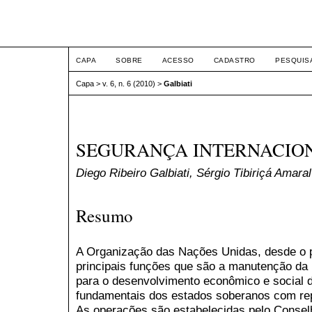
ETIC
CAPA
SOBRE
ACESSO
CADASTRO
PESQUIS
Capa
>
v. 6, n. 6 (2010)
>
Galbiati
SEGURANÇA INTERNACIO
Diego Ribeiro Galbiati, Sérgio Tibiriçá Amaral
Resumo
A Organização das Nações Unidas, desde o 
principais funções que são a manutenção da 
para o desenvolvimento econômico e social 
fundamentais dos estados soberanos com repa
As operações são estabelecidas pelo Consel