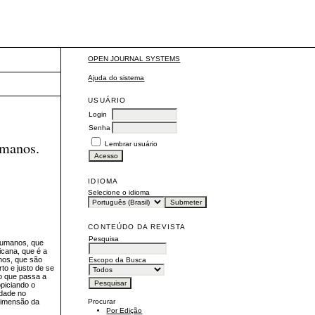
OPEN JOURNAL SYSTEMS
Ajuda do sistema
USUÁRIO
Login
Senha
umanos.
Lembrar usuário
IDIOMA
Selecione o idioma
CONTEÚDO DA REVISTA
Pesquisa
 Humanos, que
icana, que é a
nos, que são
Escopo da Busca
to e justo de se
o que passa a
piciando o
rdade no
Procurar
 dimensão da
Por Edição