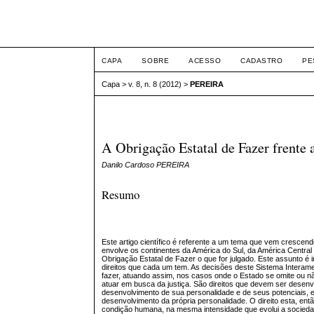
ETIC
CAPA
SOBRE
ACESSO
CADASTRO
PE
Capa
>
v. 8, n. 8 (2012)
>
PEREIRA
A Obrigação Estatal de Fazer frente
Danilo Cardoso PEREIRA
Resumo
Este artigo científico é referente a um tema que vem crescen
envolve os continentes da América do Sul, da América Central
Obrigação Estatal de Fazer o que for julgado. Este assunto é
direitos que cada um tem. As decisões deste Sistema Interam
fazer, atuando assim, nos casos onde o Estado se omite ou 
atuar em busca da justiça. São direitos que devem ser desen
desenvolvimento de sua personalidade e de seus potenciais, 
desenvolvimento da própria personalidade. O direito esta, e
condição humana, na mesma intensidade que evolui a socieda