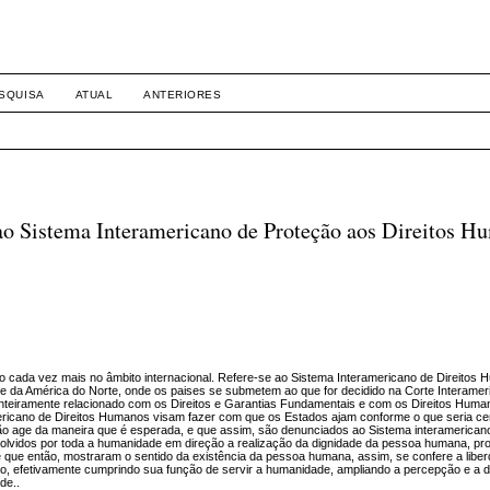
SQUISA
ATUAL
ANTERIORES
 ao Sistema Interamericano de Proteção aos Direitos H
do cada vez mais no âmbito internacional. Refere-se ao Sistema Interamericano de Direitos
 e da América do Norte, onde os paises se submetem ao que for decidido na Corte Interamer
 inteiramente relacionado com os Direitos e Garantias Fundamentais e com os Direitos Huma
ericano de Direitos Humanos visam fazer com que os Estados ajam conforme o que seria cer
não age da maneira que é esperada, e que assim, são denunciados ao Sistema interamerican
volvidos por toda a humanidade em direção a realização da dignidade da pessoa humana, pro
e que então, mostraram o sentido da existência da pessoa humana, assim, se confere a libe
ntão, efetivamente cumprindo sua função de servir a humanidade, ampliando a percepção e a
de..