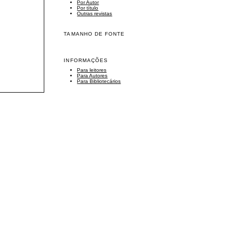
Por Autor
Por título
Outras revistas
TAMANHO DE FONTE
INFORMAÇÕES
Para leitores
Para Autores
Para Bibliotecários