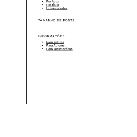
Por Autor
Por título
Outras revistas
TAMANHO DE FONTE
INFORMAÇÕES
Para leitores
Para Autores
Para Bibliotecários