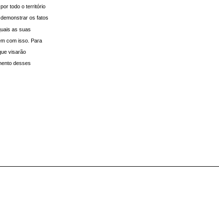
r todo o território
o demonstrar os fatos
quais as suas
em com isso. Para
que visarão
mento desses