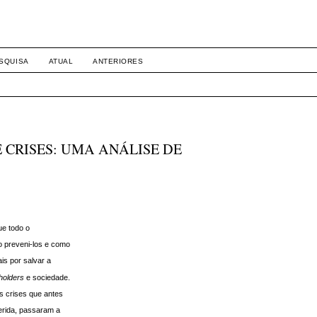
SQUISA
ATUAL
ANTERIORES
 CRISES: UMA ANÁLISE DE
e todo o
o preveni-los e como
is por salvar a
holders
e sociedade.
s crises que antes
erida, passaram a