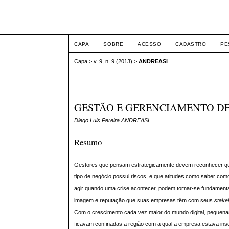
ETIC
CAPA
SOBRE
ACESSO
CADASTRO
PE
Capa
>
v. 9, n. 9 (2013)
>
ANDREASI
GESTÃO E GERENCIAMENTO DE
Diego Luis Pereira ANDREASI
Resumo
Gestores que pensam estrategicamente devem reconhecer qu
tipo de negócio possui riscos, e que atitudes como saber com
agir quando uma crise acontecer, podem tornar-se fundamenta
imagem e reputação que suas empresas têm com seus
stake
Com o crescimento cada vez maior do mundo digital, pequena
ficavam confinadas a região com a qual a empresa estava ins