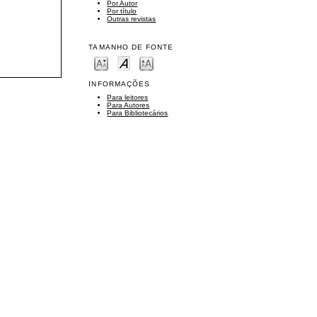
Por Autor
Por título
Outras revistas
TAMANHO DE FONTE
INFORMAÇÕES
Para leitores
Para Autores
Para Bibliotecários