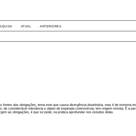
SQUISA
ATUAL
ANTERIORES
s fontes das obrigações, tema este que causa divergência doutrinária, mas é de extrema im
, de considerável relevância e objeto de inspirada controvérsia, tem origem remota. É a part
rgem as obrigações, é que se pode, na prática aprofundar nos estudos delas.