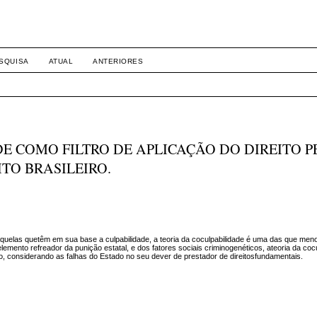
SQUISA
ATUAL
ANTERIORES
E COMO FILTRO DE APLICAÇÃO DO DIREITO P
ITO BRASILEIRO.
 aquelas quetêm em sua base a culpabilidade, a teoria da coculpabilidade é uma das que me
o,elemento refreador da punição estatal, e dos fatores sociais criminogenéticos, ateoria da coc
, considerando as falhas do Estado no seu dever de prestador de direitosfundamentais.