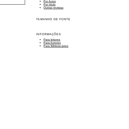
Por Autor
Por título
Outras revistas
TAMANHO DE FONTE
INFORMAÇÕES
Para leitores
Para Autores
Para Bibliotecários