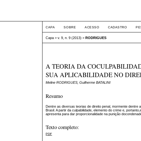
ETIC
CAPA
SOBRE
ACESSO
CADASTRO
PE
Capa
>
v. 9, n. 9 (2013)
>
RODRIGUES
A TEORIA DA COCULPABILIDAD
SUA APLICABILIDADE NO DIRE
Meline RODRIGUES, Guilherme BATALINI
Resumo
Dentre as diversas teorias de direito penal, mormente dentre
Brasil. A partir da culpabilidade, elemento do crime e, portant
apresenta para dar proporcionalidade na punição docondenado
Texto completo:
PDF