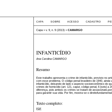
ETIC
CAPA
SOBRE
ACESSO
CADASTRO
PE
Capa
>
v. 9, n. 9 (2013)
>
CAMARGO
INFANTICÍDIO
Ana Carolina CAMARGO
Resumo
Este trabalho apresenta o crime de infanticídio, previsto no a
com esse problema. O código penal brasileiro de 1940, ainda vi
infanticídio, deixando de lado o aspecto socioeconômico do qu
crimes de homicídio (art. 121, caput, código penal, 6 [seis] a 2
diferença, pois ambos os crimes se tratam de assassinato,po
para garantir sua vida. Por fim, mostra-se o direitofundamental
Texto completo:
PDF