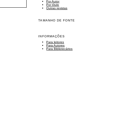
Por Autor
Por título
Outras revistas
TAMANHO DE FONTE
INFORMAÇÕES
Para leitores
Para Autores
Para Bibliotecários