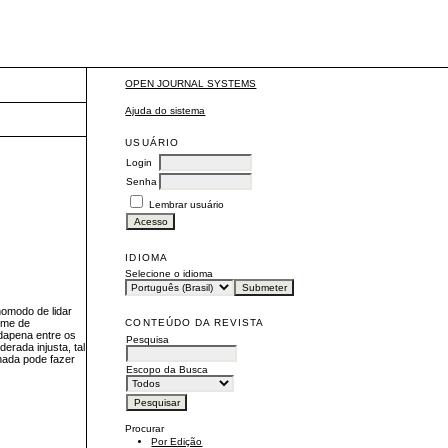
OPEN JOURNAL SYSTEMS
Ajuda do sistema
USUÁRIO
Login
Senha
Lembrar usuário
IDIOMA
Selecione o idioma
nomodo de lidar
CONTEÚDO DA REVISTA
rime de
 dapena entre os
Pesquisa
derada injusta, tal
nada pode fazer
Escopo da Busca
Procurar
Por Edição