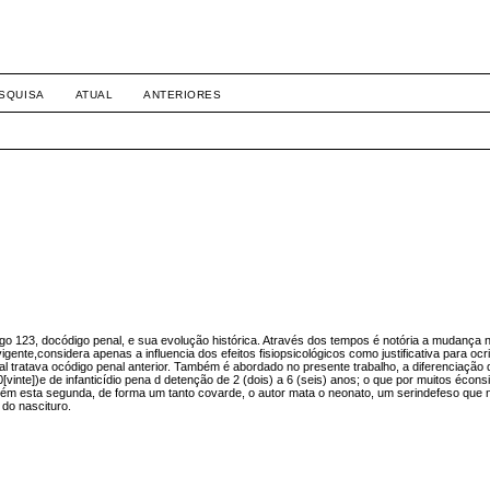
SQUISA
ATUAL
ANTERIORES
rtigo 123, docódigo penal, e sua evolução histórica. Através dos tempos é notória a mudança 
gente,considera apenas a influencia dos efeitos fisiopsicológicos como justificativa para oc
al tratava ocódigo penal anterior. Também é abordado no presente trabalho, a diferenciação
0[vinte])e de infanticídio pena d detenção de 2 (dois) a 6 (seis) anos; o que por muitos éconsi
rém esta segunda, de forma um tanto covarde, o autor mata o neonato, um serindefeso que 
 do nascituro.