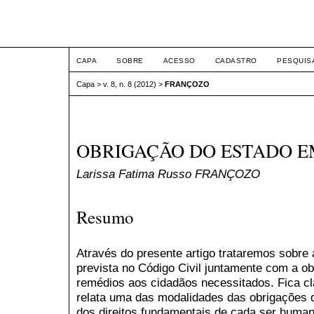
ETIC
CAPA
SOBRE
ACESSO
CADASTRO
PESQUIS
Capa
>
v. 8, n. 8 (2012)
>
FRANÇOZO
OBRIGAÇÃO DO ESTADO E
Larissa Fatima Russo FRANÇOZO
Resumo
Através do presente artigo trataremos sobre 
prevista no Código Civil juntamente com a o
remédios aos cidadãos necessitados. Fica cla
relata uma das modalidades das obrigações d
dos direitos fundamentais de cada ser human