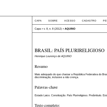
ETIC
CAPA
SOBRE
ACESSO
CADASTRO
PE
Capa
>
v. 8, n. 8 (2012)
>
AQUINO
BRASIL: PAÍS PLURIRELIGIOSO
Henrique Lourenço de AQUINO
Resumo
Mais adequado do que chamar a República Federativa do Brasil 
discriminação, inclusive a não crença.
Palavras-chave
Estado Laico. Constituição. País Plurireligioso. Preâmbulo. E
Texto completo: