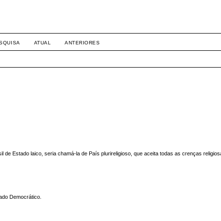
SQUISA
ATUAL
ANTERIORES
de Estado laico, seria chamá-la de País plurireligioso, que aceita todas as crenças religio
stado Democrático.