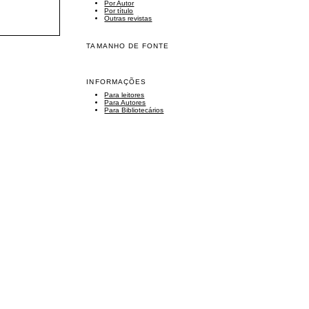
Por Autor
Por título
Outras revistas
TAMANHO DE FONTE
INFORMAÇÕES
Para leitores
Para Autores
Para Bibliotecários