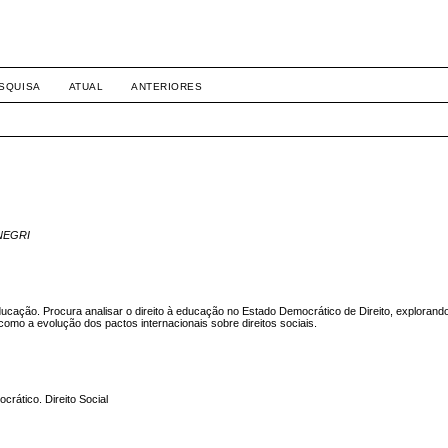
SQUISA
ATUAL
ANTERIORES
 NEGRI
educação. Procura analisar o direito à educação no Estado Democrático de Direito, exploran
como a evolução dos pactos internacionais sobre direitos sociais.
rático. Direito Social