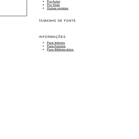
Por Autor
Por título
Outras revistas
TAMANHO DE FONTE
INFORMAÇÕES
Para leitores
Para Autores
Para Bibliotecários