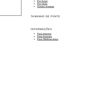
Por Autor
Por título
Outras revistas
TAMANHO DE FONTE
INFORMAÇÕES
Para leitores
Para Autores
Para Bibliotecários