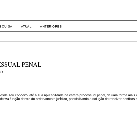
SQUISA
ATUAL
ANTERIORES
ESSUAL PENAL
RO
desde seu conceito, até a sua aplicabilidade na esfera processual penal, de uma forma mais 
efetiva função dentro do ordenamento jurídico, possibilitando a solução de resolver conflitos 