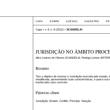
ETIC
CAPA
SOBRE
ACESSO
CADASTRO
PE
Capa
>
v. 8, n. 8 (2012)
>
SCANDELAI
JURISDIÇÃO NO ÂMBITO PROC
Alice Linares de Oliveira SCANDELAI, Rodrigo Lemos ARTEI
Resumo
Tem o objetivo de mostrar a Jurisdição exercida pelo estado, 
simplificada, apresentando suas características, e qual a sua 
trazido pelo caso concreto.
Palavras-chave
Jurisdição. Estado. Conflito. Princípio. Solução.