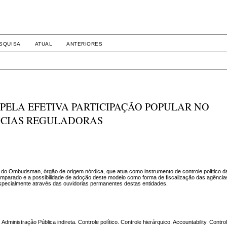
SQUISA
ATUAL
ANTERIORES
PELA EFETIVA PARTICIPAÇÃO POPULAR NO
NCIAS REGULADORAS
ura do Ombudsman, órgão de origem nórdica, que atua como instrumento de controle político d
comparado e a possibilidade de adoção deste modelo como forma de fiscalização das agência
 especialmente através das ouvidorias permanentes destas entidades.
inistração Pública indireta. Controle político. Controle hierárquico. Accountability. Control