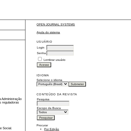
OPEN JOURNAL SYSTEMS
Ajuda do sistema
USUÁRIO
Login
Senha
Lembrar usuário
IDIOMA
Selecione o idioma
CONTEÚDO DA REVISTA
a Administração
Pesquisa
s reguladoras
Escopo da Busca
Procurar
e Social.
Por Edição