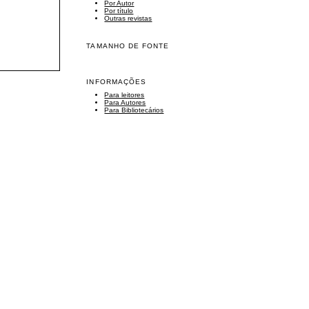
Por Autor
Por título
Outras revistas
TAMANHO DE FONTE
INFORMAÇÕES
Para leitores
Para Autores
Para Bibliotecários