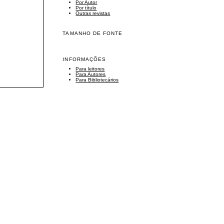
Por Autor
Por título
Outras revistas
TAMANHO DE FONTE
INFORMAÇÕES
Para leitores
Para Autores
Para Bibliotecários