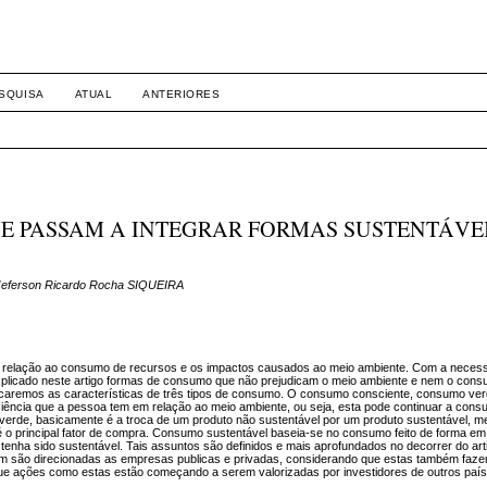
SQUISA
ATUAL
ANTERIORES
E PASSAM A INTEGRAR FORMAS SUSTENTÁVE
Jeferson Ricardo Rocha SIQUEIRA
em relação ao consumo de recursos e os impactos causados ao meio ambiente. Com a neces
explicado neste artigo formas de consumo que não prejudicam o meio ambiente e nem o consu
icaremos as características de três tipos de consumo. O consumo consciente, consumo ve
iência que a pessoa tem em relação ao meio ambiente, ou seja, esta pode continuar a cons
erde, basicamente é a troca de um produto não sustentável por um produto sustentável, 
é o principal fator de compra. Consumo sustentável baseia-se no consumo feito de forma e
 tenha sido sustentável. Tais assuntos são definidos e mais aprofundados no decorrer do arti
m são direcionadas as empresas publicas e privadas, considerando que estas também faz
que ações como estas estão começando a serem valorizadas por investidores de outros paí