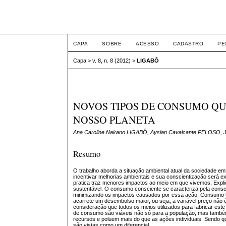
ETIC
CAPA
SOBRE
ACESSO
CADASTRO
PE
Capa
>
v. 8, n. 8 (2012)
>
LIGABÔ
NOVOS TIPOS DE CONSUMO QU
NOSSO PLANETA
Ana Caroline Nakano LIGABÔ, Ayslan Cavalcante PELOSO, 
Resumo
O trabalho aborda a situação ambiental atual da sociedade 
incentivar melhorias ambientais e sua conscientização será 
pratica traz menores impactos ao meio em que vivemos. Expl
sustentável. O consumo consciente se caracteriza pela consc
minimizando os impactos causados por essa ação. Consumo v
acarrete um desembolso maior, ou seja, a variável preço não 
consideração que todos os meios utilizados para fabricar este
de consumo são viáveis não só para a população, mas també
recursos e poluem mais do que as ações individuais. Sendo 
são vistas como um diferencial.