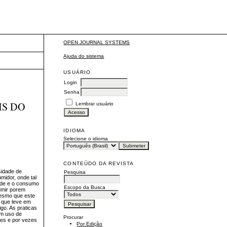
OPEN JOURNAL SYSTEMS
Ajuda do sistema
USUÁRIO
Login
Senha
IS DO
Lembrar usuário
IDIOMA
Selecione o idioma
CONTEÚDO DA REVISTA
sidade de
Pesquisa
midor, onde tal
rde e o consumo
Escopo da Busca
umir porem
mesmo que este
m que leve em
go. As praticas
em uso de
Procurar
ses e por vezes
Por Edição