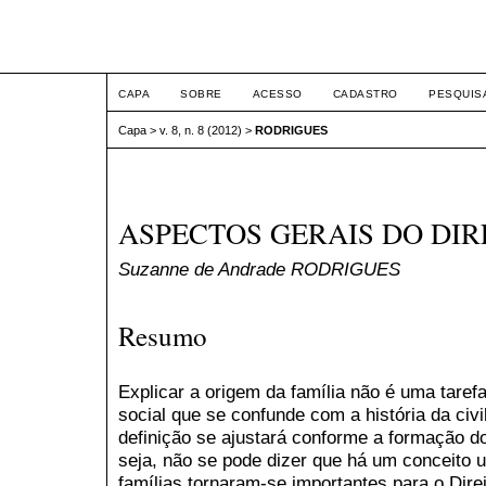
ETIC
CAPA
SOBRE
ACESSO
CADASTRO
PESQUIS
Capa
>
v. 8, n. 8 (2012)
>
RODRIGUES
ASPECTOS GERAIS DO DIR
Suzanne de Andrade RODRIGUES
Resumo
Explicar a origem da família não é uma taref
social que se confunde com a história da civ
definição se ajustará conforme a formação do
seja, não se pode dizer que há um conceito u
famílias tornaram-se importantes para o Dire