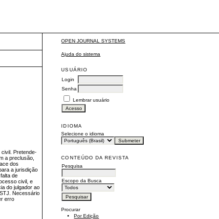
OPEN JOURNAL SYSTEMS
Ajuda do sistema
USUÁRIO
Login
Senha
Lembrar usuário
IDIOMA
Selecione o idioma
civil. Pretende-
CONTEÚDO DA REVISTA
m a preclusão,
face dos
Pesquisa
ara a jurisdição
falta de
Escopo da Busca
cesso civil, e
ia do julgador ao
o STJ. Necessário
r erro
Procurar
Por Edição