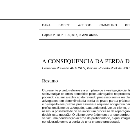
ETIC
CAPA
SOBRE
ACESSO
CADASTRO
PE
Capa
>
v. 10, n. 10 (2014)
>
ANTUNES
A CONSEQUENCIA DA PERDA D
Fernanda Previatto ANTUNES, Vinicius Roberto Prioli de SO
Resumo
O presente projeto refere-se a um plano de investigação cient
se investigar os erros cometidos pelos advogados no processo
podendo causar a extinção do referido processo sem a resoluç
advogados, em decorrência da perda de prazo para a prática d
e o respeito aos prazos processuais é requisito obrigatório p
profissionalismo do advogado, causando prejuízo ao cliente, o
assim, a possibilidade de se iniciar um processo de reparaçã
decidir esta questão. O cliente deverá demonstrar que perde
se faz uma ponderação acerca da probabilidade, a qual imagina
considerado como a perda de uma chance processual.