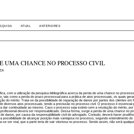
SQUISA
ATUAL
ANTERIORES
E UMA CHANCE NO PROCESSO CIVIL
UZA
ífica, com a utilização da pesquisa bibliográfica acerca da perda de uma chance no processo 
, tais como a perda do prazo processual para a prática de atos processuais, os quais gera
ão do mérito. Trata-se da possibilidade de reparação de danos por partes dos clientes em 
e diversos atos processuais, tendo a preclusão no processo civil. O processo é essencial p
ara dar continuidade ao mesmo. Caso o processo seja extinto sem a resolução do mérito, por 
 profissional deverá ser responsabilizado. Dessa forma, surge a perda de uma chance no pro
o de danos, por causa da responsabilidade civil do advogado. Contudo, deverá haver prudênc
u a possibilidade de alcançar posição mais vantajosa no processo, segundo entendimento d
-se ser real, que a parte teria de sair vitoriosa no processo. Sendo assim, não será qualque