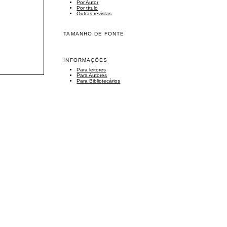
Por Autor
Por título
Outras revistas
TAMANHO DE FONTE
INFORMAÇÕES
Para leitores
Para Autores
Para Bibliotecários