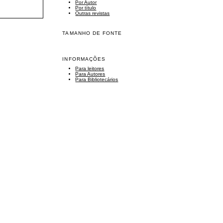
Por Autor
Por título
Outras revistas
TAMANHO DE FONTE
INFORMAÇÕES
Para leitores
Para Autores
Para Bibliotecários