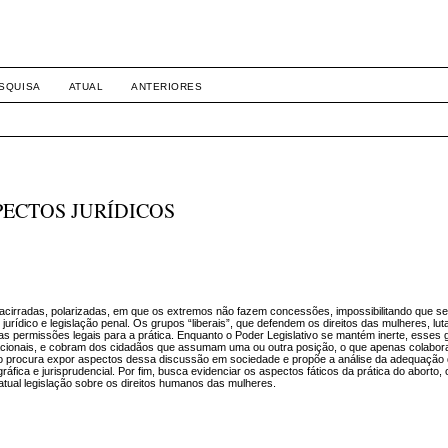
SQUISA
ATUAL
ANTERIORES
PECTOS JURÍDICOS
 acirradas, polarizadas, em que os extremos não fazem concessões, impossibilitando que s
rídico e legislação penal. Os grupos “liberais”, que defendem os direitos das mulheres, lut
 as permissões legais para a prática. Enquanto o Poder Legislativo se mantém inerte, esse
racionais, e cobram dos cidadãos que assumam uma ou outra posição, o que apenas colabor
lho procura expor aspectos dessa discussão em sociedade e propõe a análise da adequação 
ráfica e jurisprudencial. Por fim, busca evidenciar os aspectos fáticos da prática do aborto, 
atual legislação sobre os direitos humanos das mulheres.