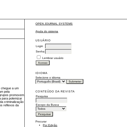
OPEN JOURNAL SYSTEMS
Ajuda do sistema
USUÁRIO
Login
Senha
Lembrar usuário
IDIOMA
Selecione o idioma
e chegue a um
CONTEÚDO DA REVISTA
am pela
s grupos promovem
Pesquisa
a para polemizar
da criminalização
Escopo da Busca
os reflexos da
Procurar
Por Edição