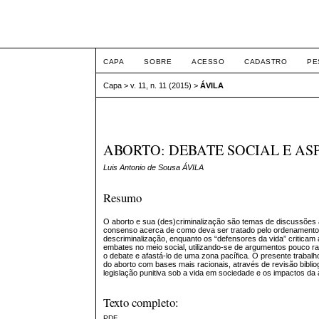
ETIC
CAPA
SOBRE
ACESSO
CADASTRO
PE
Capa
>
v. 11, n. 11 (2015)
>
ÁVILA
ABORTO: DEBATE SOCIAL E AS
Luis Antonio de Sousa ÁVILA
Resumo
O aborto e sua (des)criminalização são temas de discussões
consenso acerca de como deva ser tratado pelo ordenamento ju
descriminalização, enquanto os “defensores da vida” criticam
embates no meio social, utilizando-se de argumentos pouco 
o debate e afastá-lo de uma zona pacífica. O presente traba
do aborto com bases mais racionais, através de revisão bibliog
legislação punitiva sob a vida em sociedade e os impactos da 
Texto completo:
PDF