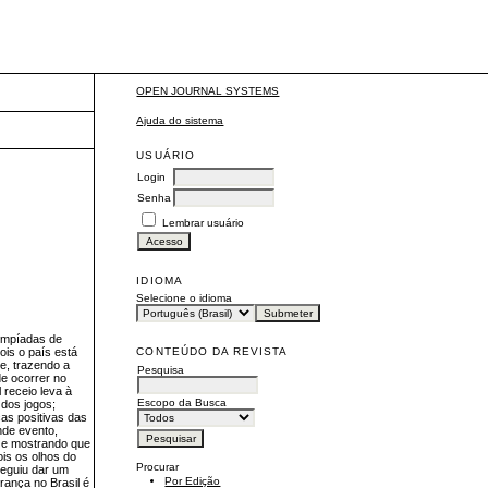
OPEN JOURNAL SYSTEMS
Ajuda do sistema
USUÁRIO
Login
Senha
Lembrar usuário
IDIOMA
Selecione o idioma
limpíadas de
CONTEÚDO DA REVISTA
ois o país está
e, trazendo a
Pesquisa
de ocorrer no
 receio leva à
Escopo da Busca
 dos jogos;
as positivas das
nde evento,
s e mostrando que
is os olhos do
Procurar
seguiu dar um
Por Edição
rança no Brasil é