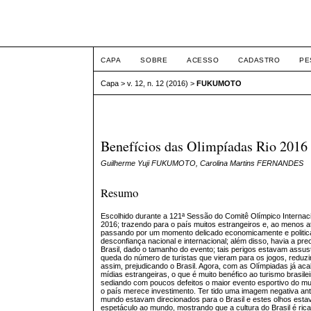
ETIC
CAPA
SOBRE
ACESSO
CADASTRO
PE
Capa
>
v. 12, n. 12 (2016)
>
FUKUMOTO
Benefícios das Olimpíadas Rio 2016 
Guilherme Yuji FUKUMOTO, Carolina Martins FERNANDES
Resumo
Escolhido durante a 121ª Sessão do Comitê Olímpico Interna
2016; trazendo para o país muitos estrangeiros e, ao menos a
passando por um momento delicado economicamente e politica
desconfiança nacional e internacional; além disso, havia a 
Brasil, dado o tamanho do evento; tais perigos estavam assus
queda do número de turistas que vieram para os jogos, reduz
assim, prejudicando o Brasil. Agora, com as Olímpiadas já 
mídias estrangeiras, o que é muito benéfico ao turismo brasile
sediando com poucos defeitos o maior evento esportivo do mu
o país merece investimento. Ter tido uma imagem negativa an
mundo estavam direcionados para o Brasil e estes olhos esta
espetáculo ao mundo, mostrando que a cultura do Brasil é ric