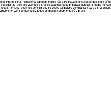
 só internacional, foi nacional também; muitos não acreditavam no sucesso dos jogos olím
s pessimistas, pois nós vivemos o Brasil e sabemos seus principais defeitos e, como huma
 nosso. Por isso, podemos concluir que os Jogos Olímpicos contribuíram para o crescimento
ernamente, além de que agora todos do mundo sabem o que é o Brasil.