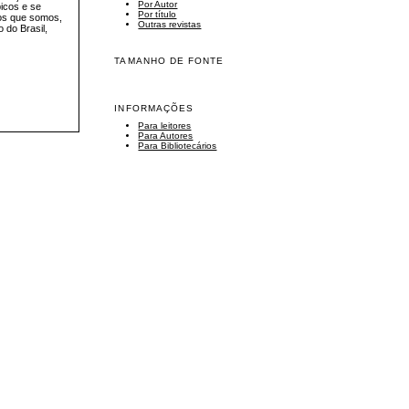
Por Autor
picos e se
Por título
nos que somos,
Outras revistas
 do Brasil,
TAMANHO DE FONTE
INFORMAÇÕES
Para leitores
Para Autores
Para Bibliotecários