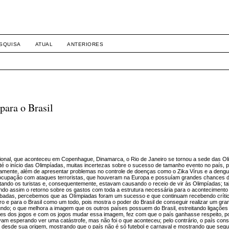
SQUISA
ATUAL
ANTERIORES
para o Brasil
cional, que aconteceu em Copenhague, Dinamarca, o Rio de Janeiro se tornou a sede das O
té o início das Olimpíadas, muitas incertezas sobre o sucesso de tamanho evento no país, p
mente, além de apresentar problemas no controle de doenças como o Zika Vírus e a dengu
preocupação com ataques terroristas, que houveram na Europa e possuíam grandes chances 
tando os turistas e, consequentemente, estavam causando o receio de vir às Olimpíadas; tal
indo assim o retorno sobre os gastos com toda a estrutura necessária para o acontecimento
acabadas, percebemos que as Olímpiadas foram um sucesso e que continuam recebendo crític
iro e para o Brasil como um todo, pois mostra o poder do Brasil de conseguir realizar um gra
ndo; o que melhora a imagem que os outros países possuem do Brasil, estreitando ligaçõe
tes dos jogos e com os jogos mudar essa imagem, fez com que o país ganhasse respeito, po
vam esperando ver uma catástrofe, mas não foi o que aconteceu; pelo contrário, o país con
a desde sua origem, mostrando que o país não é só futebol e carnaval e mostrando que segu