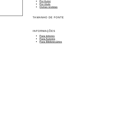
Por Autor
Por título
Outras revistas
TAMANHO DE FONTE
INFORMAÇÕES
Para leitores
Para Autores
Para Bibliotecários