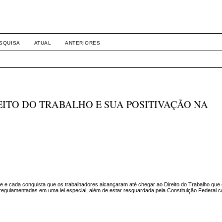
SQUISA
ATUAL
ANTERIORES
EITO DO TRABALHO E SUA POSITIVAÇÃO NA
e e cada conquista que os trabalhadores alcançaram até chegar ao Direito do Trabalho que e
 regulamentadas em uma lei especial, além de estar resguardada pela Constituição Federal c