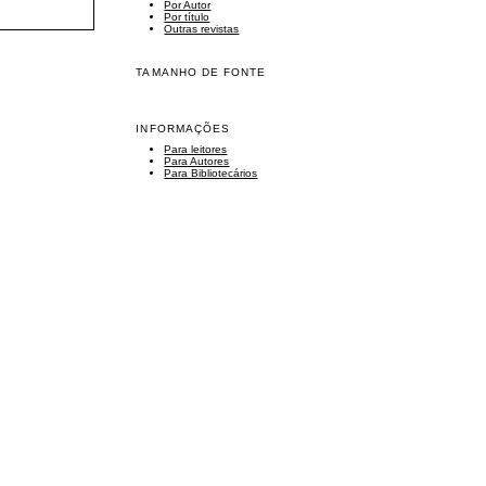
Por Autor
Por título
Outras revistas
TAMANHO DE FONTE
INFORMAÇÕES
Para leitores
Para Autores
Para Bibliotecários