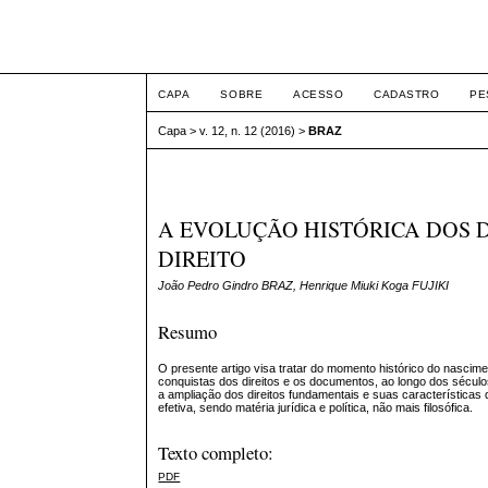
ETIC
CAPA
SOBRE
ACESSO
CADASTRO
PE
Capa
>
v. 12, n. 12 (2016)
>
BRAZ
A EVOLUÇÃO HISTÓRICA DOS 
DIREITO
João Pedro Gindro BRAZ, Henrique Miuki Koga FUJIKI
Resumo
O presente artigo visa tratar do momento histórico do nascime
conquistas dos direitos e os documentos, ao longo dos sécul
a ampliação dos direitos fundamentais e suas característic
efetiva, sendo matéria jurídica e política, não mais filosófica.
Texto completo:
PDF