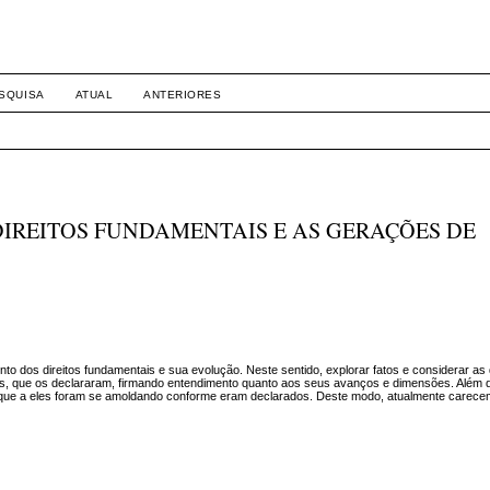
SQUISA
ATUAL
ANTERIORES
DIREITOS FUNDAMENTAIS E AS GERAÇÕES DE
nto dos direitos fundamentais e sua evolução. Neste sentido, explorar fatos e considerar as 
os, que os declararam, firmando entendimento quanto aos seus avanços e dimensões. Além do
as que a eles foram se amoldando conforme eram declarados. Deste modo, atualmente carece