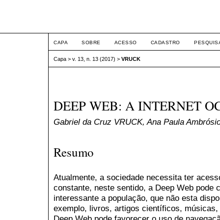
ETIC
CAPA
SOBRE
ACESSO
CADASTRO
PESQUIS
Capa
>
v. 13, n. 13 (2017)
>
VRUCK
DEEP WEB: A INTERNET O
Gabriel da Cruz VRUCK, Ana Paula Ambrós
Resumo
Atualmente, a sociedade necessita ter acess
constante, neste sentido, a Deep Web pode c
interessante a população, que não esta dispo
exemplo, livros, artigos científicos, músicas,
Deep Web pode favorecer o uso de navegação 