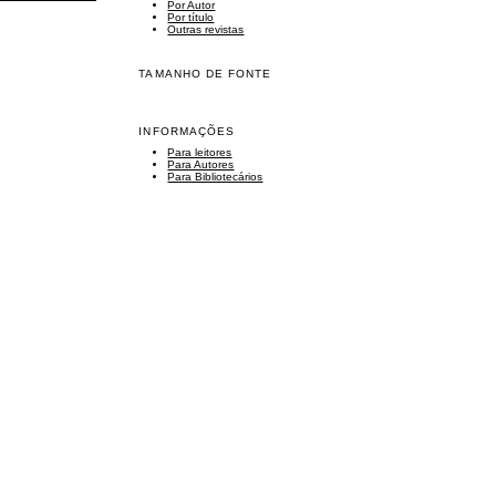
Por Autor
Por título
Outras revistas
TAMANHO DE FONTE
INFORMAÇÕES
Para leitores
Para Autores
Para Bibliotecários