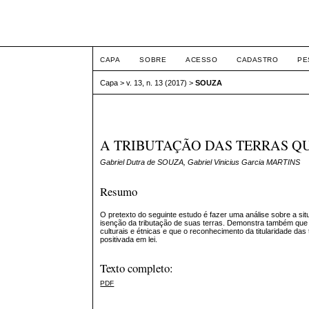
ETIC
CAPA
SOBRE
ACESSO
CADASTRO
PE
Capa
>
v. 13, n. 13 (2017)
>
SOUZA
A TRIBUTAÇÃO DAS TERRAS 
Gabriel Dutra de SOUZA, Gabriel Vinicius Garcia MARTINS
Resumo
O pretexto do seguinte estudo é fazer uma análise sobre a s
isenção da tributação de suas terras. Demonstra também que
culturais e étnicas e que o reconhecimento da titularidade das
positivada em lei.
Texto completo:
PDF