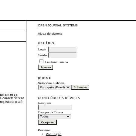
OPEN JOURNAL SYSTEMS
Ajuda do sistema
USUÁRIO
Login
Senha
Lembrar usuário
IDIOMA
Selecione o idioma
eguiram essa
CONTEÚDO DA REVISTA
 características
onquistada e até
Pesquisa
Escopo da Busca
Procurar
Por Edição