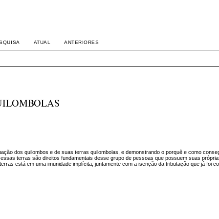
SQUISA
ATUAL
ANTERIORES
QUILOMBOLAS
ituação dos quilombos e de suas terras quilombolas, e demonstrando o porquê e como cons
 essas terras são direitos fundamentais desse grupo de pessoas que possuem suas próprias
 terras está em uma imunidade implícita, juntamente com a isenção da tributação que já foi c