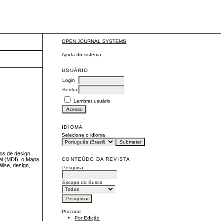
OPEN JOURNAL SYSTEMS
Ajuda do sistema
USUÁRIO
Login
Senha
Lembrar usuário
IDIOMA
Selecione o idioma
sos de design
CONTEÚDO DA REVISTA
al (MDI), o Mapa
lise, design,
Pesquisa
Escopo da Busca
Procurar
Por Edição