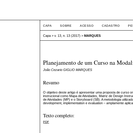
ETIC
CAPA
SOBRE
ACESSO
CADASTRO
PE
Capa
>
v. 13, n. 13 (2017)
>
MARQUES
Planejamento de um Curso na Modali
João Cezario GIGLIO MARQUES
Resumo
O objetivo deste artigo é apresentar uma proposta de curso o
instrucional como Mapa de Atividades, Matriz de Design Instr
de Atividades (MP) e o Storyboard (SB). A metodologia utilizad
development, implementation e evaluation – amplamente aplicad
Texto completo:
PDF