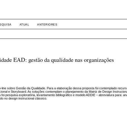
SQUISA
ATUAL
ANTERIORES
dade EAD: gestão da qualidade nas organizações
n-line sobre Gestão da Qualidade. Para a elaboração dessa proposta foi contemplado recur
ucional e Storyboard. As soluções contemplam o planejamento da Matriz de Design Instrucion
a foi pesquisa exploratória, levantamento bibliográfico e modelo ADDIE – abreviatura para: aná
o no design instrucional clássico.