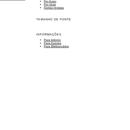
Por Autor
Por título
Outras revistas
TAMANHO DE FONTE
INFORMAÇÕES
Para leitores
Para Autores
Para Bibliotecários